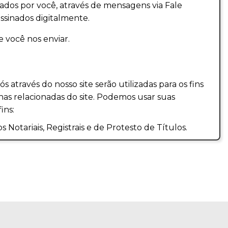
dos por você, através de mensagens via Fale
ssinados digitalmente.
 você nos enviar.
 através do nosso site serão utilizadas para os fins
inas relacionadas do site. Podemos usar suas
ins:
 Notariais, Registrais e de Protesto de Títulos.
online disponibilizados no nosso WebSite.
 enviar-lhe informações sobre as áreas Notarias,
.
MS para fins de comunicação de ocorrências, de
ial, bem como de Protesto de Títulos, e/ou
ões sobre títulos que se refere ao Tabelionato de