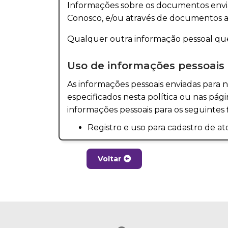
Informações sobre os documentos envia
Conosco, e/ou através de documentos a
Qualquer outra informação pessoal que
Uso de informações pessoais
As informações pessoais enviadas para nós
especificados nesta política ou nas pág
informações pessoais para os seguintes f
Registro e uso para cadastro de atos
Permitir a utilização dos serviços 
Voltar
Se você solicitar ou se necessário,
Registrais e de Protesto de Títulos
Enviar notificações por e-mail e S
Pedidos Realizados na parte Notar
comunicações referente a informaç