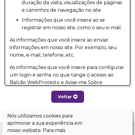
duração da visita, visualizações de páginas
e caminhos de navegação no site.
Informações que você insere ao se
registrar em nosso site, como o seu e-mail.
As informações que você insere ao enviar
informações em nosso site. Por exemplo, seu
nome, e-mail, telefone, etc.
As informações que você insere para configurar
um login e senha no que tange o acesso ao
Balcão WebProtesto e Avise-me Sobre
Protestos.
Voltar
Informações geradas quando você usa nosso
site, incluindo quando, com que frequência o
Nós utilizamos cookies para
usa e em que circunstâncias.
aprimorar a sua experiência em
Contate-nos
Informações sobre os documentos enviados por
nosso website. Para mais